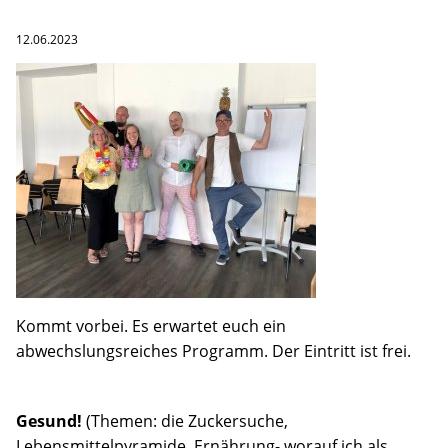
Pankow
12.06.2023
Bildungsinstitut
Hilfe bei der Antragstellung
Leichte Sprache
Über uns
Aktuelles
Standorte
Kommt vorbei. Es erwartet euch ein
abwechslungsreiches Programm. Der Eintritt ist frei.
Ansprechpersonen
Jobs
Gesund!
(Themen: die Zuckersuche,
Lebensmittelpyramide, Ernährung- worauf ich als