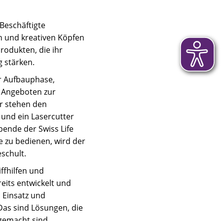
Beschäftigte
n und kreativen Köpfen
rodukten, die ihr
 stärken.
er Aufbauphase,
n Angeboten zur
er stehen den
und ein Lasercutter
pende der Swiss Life
e zu bedienen, wird der
schult.
ffhilfen und
eits entwickelt und
m Einsatz und
Das sind Lösungen, die
 gemacht sind.