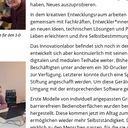
haben, Neues auszuprobieren.
In dem kreativen Entwicklungsraum arbeiten 
gemeinsam mit Fachkräften, Entwickler*inne
an neuen Ideen, technischen Lösungen und P
 für den 3-D
Leben erleichtern und ihre Selbstbestimmung
Das Innovationlabor befindet sich noch in d
entwickelt sich aber kontinuierlich mit seine
digitalen und medialen Teilhabe weiter. Bish
Beschäftigten unter anderem ein 3D-Drucker 
zur Verfügung. Letzterer konnte durch eine S
Stiftung angeschafft werden. Um diese Gerät
Umgang mit der entsprechenden Software ge
Erste Modelle von individuell angepassten Gri
barrierefreien Bedienoberflächen wurden ber
hergestellt. Diese kommen jetzt im Alltag zu
ermöglichen wieder mehr Selbstständigkeit. 
wirklich zu den Menschen passen, für die sie